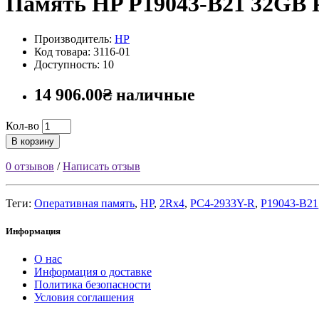
Память HP P19043-B21 32GB
Производитель:
HP
Код товара: 3116-01
Доступность: 10
14 906.00₴ наличные
Кол-во
В корзину
0 отзывов
/
Написать отзыв
Теги:
Оперативная память
,
HP
,
2Rx4
,
PC4-2933Y-R
,
P19043-B21
Информация
О нас
Информация о доставке
Политика безопасности
Условия соглашения