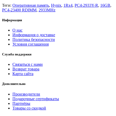
Теги:
Оперативная память
,
Hynix
,
1Rx4
,
PC4-2933Y-R
,
16GB
,
PC4-23400 RDIMM
,
2933MHz
Информация
О нас
Информация о доставке
Политика безопасности
Условия соглашения
Служба поддержки
Связаться с нами
Возврат товара
Карта сайта
Дополнительно
Производители
Подарочные сертификаты
Партнёры
Товары со скидкой