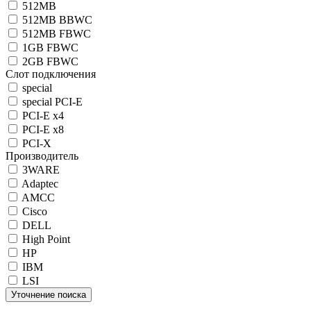
512MB
512MB BBWC
512MB FBWC
1GB FBWC
2GB FBWC
Слот подключения
special
special PCI-E
PCI-E x4
PCI-E x8
PCI-X
Производитель
3WARE
Adaptec
AMCC
Cisco
DELL
High Point
HP
IBM
LSI
Уточнение поиска