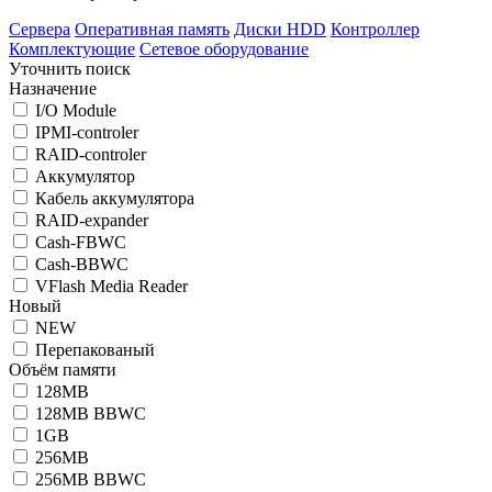
Сервера
Оперативная память
Диски HDD
Контроллер
Комплектующие
Сетевое оборудование
Уточнить поиск
Назначение
I/O Module
IPMI-controler
RAID-controler
Аккумулятор
Кабель аккумулятора
RAID-expander
Cash-FBWC
Cash-BBWC
VFlash Media Reader
Новый
NEW
Перепакованый
Объём памяти
128MB
128MB BBWC
1GB
256MB
256MB BBWC