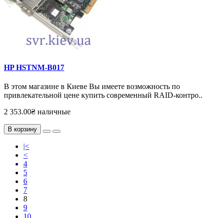
HP HSTNM-B017
В этом магазине в Киеве Вы имеете возможность по
привлекательной цене купить современный RAID-контро..
2 353.00₴ наличные
В корзину
|<
<
4
5
6
7
8
9
10